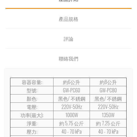
產品規格
評論
聯絡我們
容器容量:
約6公升
約8公升
型號:
GW-PC60
GW-PC80
顏色:
黑色/ 不銹鋼
黑色/ 不銹鋼
電壓:
220V-50Hz
220V-50Hz
功率(最大):
1000W
1350W
淨重:
約 5.75 公斤
約 7.25 公斤
壓力:
40 - 70 kPa
40 - 70 kPa