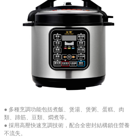
● 多種烹調功能包括煮飯、煲湯、煲粥、蛋糕、肉
類、蹄筋、豆類、燜煮等。
● 採用高壓快速烹調技術，配合全密封結構鎖住營養
不流失。