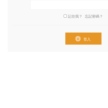
記住我？
忘記密碼？
登入